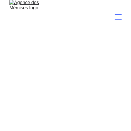
ENS13
Profitez de vos vacances à Thollon-les-
Mémises dans cet appartement