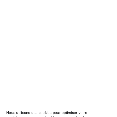
Locations
Témoignages
Contact
Ressources
Conditions générales
Politique de confidentialité
Mentions légales
FAQ
Barème
Suivez-nous
Nous utilisons des cookies pour optimiser votre